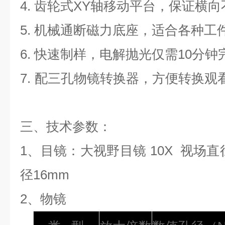
4.
齿轮式
XY
轴移动平台，保证横向
5.
机械通断磁力底座，适合各种工
6.
快速制样，电解抛光仅需
10
分钟
7.
配三孔物镜转换器，方便转换观
三、技术参数：
1
、目镜：大视野目镜
10X
视场直
径
16mm
2
、物镜