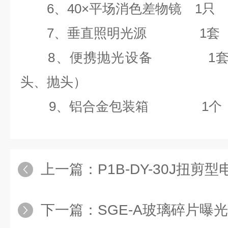
6
、
40
×平场消色差物镜
1
7
、垂直照明光源
1
8
、便携抛光设备
1
头、抛头）
9
、铝合金包装箱
1
个
上一篇：
P1B-DY-30J扭剪
下一篇：
SGE-A玻璃碎片曝