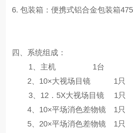
6.
包装箱：便携式铝合金包装箱
475
四、系统组成：
1
、主机
1
2
、
10
×大视场目镜
1
3
、
12
．
5X
大视场目镜
1
4
、
10
×平场消色差物镜
1
5
、
20
×平场消色差物镜
1