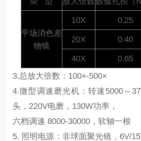
类
型
放大倍数
数值孔径（
10X
0.25
平场消色差
20X
0.40
物镜
40X
0.65
3.
总放大倍数：
100
×
-500
×
4.
微型调速磨光机：转速
5000
～
37
头，
220V
电磨，
130W
功率，
六档调速
8000-30000
，软轴一根
5.
照明电源：非球面聚光镜，
6V/1