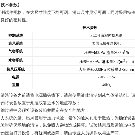
【技术参数】
可测试件规格：在大尺寸限度下均可测。洞口尺寸灵活可调，同时采用特
和良好的密封性。
技术参数
控制系统
PLC
可编程控制系统
造风系统
美国无极变速风机
气密系统
3
压差±
500Pa
流量
200m
/h
水密系统
2
压差±
700Pa
淋水量
2L/(m
·min)
抗风压系统
大压差±
5000Pa
位移量
0~25mm
电源
220V 8KW
重量
40Kg
在清洗设备之前请将电源插头拔下，请勿使用液体清洁剂或气体清洁剂。
请勿将设备放置于潮湿或靠近水的地点存放；
运输过程中必须将设备装箱并固定在安全的地方；
动力系统的进、出风管用于压力试验，箱体的通风孔用于散热，为确保设
试验时确保场地的清洁，以免吸入杂物造成损坏。试验结束后及运输当中
请勿擅自打开设备，有疑问或故障，请由专业人员操作或与生产商。