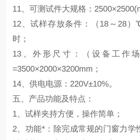
11
、可测试件大规格：
25
00×
25
00(
12
、试样存放条件：（
18
～
28
）
时；
1
3
、外形尺寸：（设备工作
=3500×
20
00×3
2
00mm
；
1
4
、供电电源：
220
V±10%
。
五、产品功能及特点：
1
、试样夹持方便，操作简单；
2
、
功能*：除完成常规的门窗力学