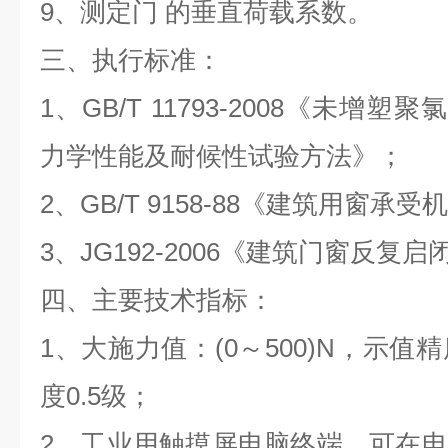
9
、测定门 的垂直荷载系数。
三、执行标准：
1
、
GB/T 11793-2008
《未增塑聚氯
力学性能及耐候性试验方法》；
2
、
GB/T 9158-88
《建筑用窗承受机
3
、
JG192-2006
《建筑门窗反复启
四、主要技术指标：
1
、大施力值：
(0
～
500)N
，示值精
度
0.5
级；
2
、
工业用触摸屏电脑终端，可在电