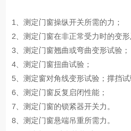
1
、测定
门窗
操纵开关所需的力；
2
、测定
门
窗在非正常受力时的变形
3
、
测定门窗
翘曲或弯曲变形试验；
4
、
测定门窗
扭曲试验；
5
、
测定窗
对角线变形试验；
撑挡试
6
、测定
门
窗
反复启闭性能
；
7
、测定门窗的
锁紧器开关力
。
8
、测定门窗悬端吊重所需力。