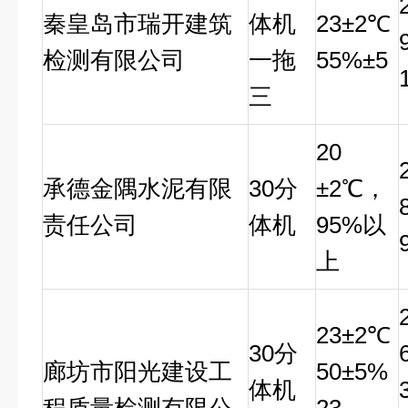
秦皇岛市瑞开建筑
体机
23
±2℃
检测有限公司
一拖
55%±5
三
20
承德金隅水泥有限
30
分
±2℃，
责任公司
体机
95%以
上
23
±2℃
30
分
廊坊市阳光建设工
50±5%
体机