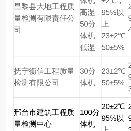
体机
±2℃，
昌黎县大地工程质
高湿
95%以
量检测有限责任公
50分
上
司
体机
23±2℃
低湿
50±5%
抚宁衡信工程质量
30
分
23
±2℃
检测有限公司
体机
50±5%
20
±2℃
邢台市建筑工程质
100
分
95%以
量检测中心
体机
上