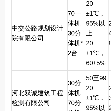
20
70
一
±1℃，
体机
95%以
中交公路规划设计
30分
上
院有限公司
体机*
20
2台
±1℃，
60±5%
50
至99
30
分
20
河北双诚建筑工程
体机
±1℃，
检测有限公司
70分
95%以