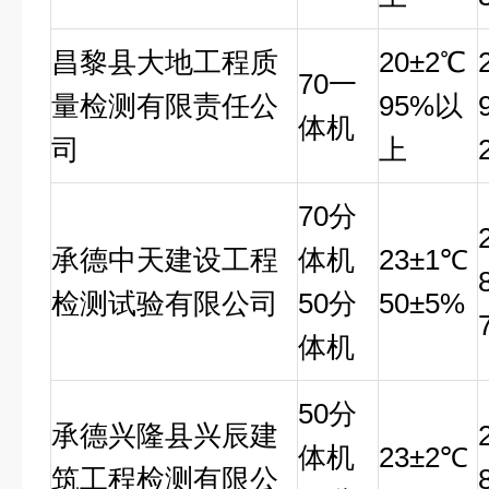
昌黎县大地工程质
20
±2℃
70
一
量检测有限责任公
95%以
体机
司
上
70
分
承德中天建设工程
体机
23
±1℃
检测试验有限公司
50分
50±5%
体机
50
分
承德兴隆县兴辰建
体机
23
±2℃
筑工程检测有限公