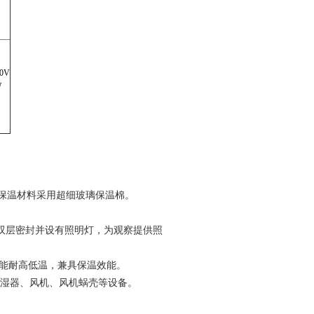
0V
W
板喷塑，保温材料采用超细玻璃保温棉。
橡胶双层密封并设有照明灯，为观察提供照
，能耐高低温，兼具保温效能。
、加湿器、风机、风机蜗壳等设备。