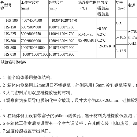
设备
工作室尺寸
外型尺寸
温湿度范围
均匀度
功率
型号
电源
名称
(mm)
(mm)
（℃）
/温偏差
（kw）
/湿偏差
恒
HS-100
450*450*500
1030*1020*1470
3~5
温
HS-150
500*500*600
1080*1050*1750
±0.5℃
恒
AC38
HS-225
500*600*750
1100*1120*1780
Rt+10~85
/≤2℃
5~10.5
湿
3Φ5
85~98%RH
/±2℃
HS-500
700*800*900
1260*1320*1920
试
50HZ
+2/-3% R·H
HS-800
1000*800*1000
1610*1320*1960
验
8~13.5
HS-010
1000*1000*1000
1610*1560*1960
箱
. 试验箱箱体结构
5．1 整个箱体采用整体结构。
5．2 箱体内侧采用1.2mm进口不锈钢板，外侧采用1.5mm 冷轧钢
5．3 大门密封采用双层硅橡胶密封材料。
5．4 观察窗为多层导电膜钢化中空玻璃，尺寸大小为250×260mm、硅
明。
5．5 在箱体侧面设有带塞子的φ50mm测试孔，塞子材料为硅橡胶低发泡
5．6 在箱体工作室后侧设置有一个空气调节柜，在其间安装 电加热器
5．7 温度传感器置于出风口。