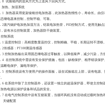
5．8 试验箱内的送风方式为上送风下回风方式。
6 加热、加湿系统
6．1 加热器采用瓷架镍铬丝电加热器，此加热器热惰性小，寿命长。由仪
固态继电器来控制，控制平稳、可靠。
6．2蒸汽锅炉电加热加湿方法，铠装电加热管，PID控制方式，使用无触点
制，设有水位控制装置，加热器防干烧装置。
 控制系统
7．1 温度控制仪：高精度数显温控仪，控制精确、平稳，长期运转不漂移
．2传感器：PT100测温传感器
7．3 控制加热输出采用固态继电器过零触发，以降低噪声，减少污染，方
7．4 在控制系统中需设有安全保护措施，包括：缺相保护、相序错误保
超温断电保护、漏电等保护。
7．5 控制系统设有方便用户的操作面板，设在试验箱左上部，设有电源
灯。
7．6 在系统中除了主控制器外，还设置一独立的超温保护器，即使主控制
开加热电源以保护设备和试品的安全。
7．7 在电气控制系统中设有互锁装置，当循环风机没有启动或过载时加热
8 关键配置