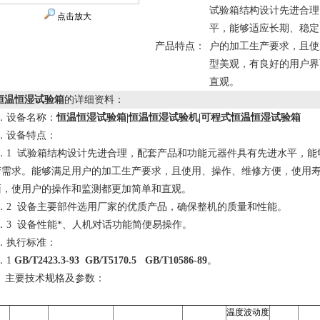
试验箱结构设计先进合理
点击放大
平，能够适应长期、稳定
产品特点：
户的加工生产要求，且使
型美观，有良好的用户界
直观。
恒温恒湿试验箱
的详细资料：
1．设备名称：
恒温恒湿试验箱|恒温恒湿试验机|可程式恒温恒湿试验箱
2．设备特点：
2．1 试验箱结构设计先进合理，配套产品和功能元器件具有先进水平，
产需求。能够满足用户的加工生产要求，且使用、操作、维修方便，使用
面，使用户的操作和监测都更加简单和直观。
2．2 设备主要部件选用厂家的优质产品，确保整机的质量和性能。
2．3 设备性能*、人机对话功能简便易操作。
3．执行标准：
．1
GB/T2423.3-93 GB/T5170.5 GB/T10586-89
。
. 主要技术规格及参数：
温度波动度