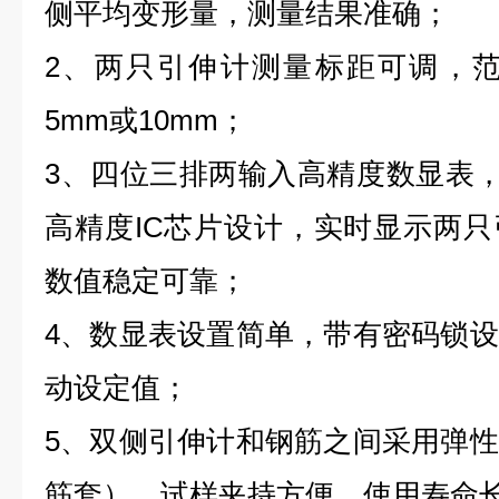
侧平均变形量，测量结果准确；
2
、两只引伸计测量标距可调，
5mm
或
10mm
；
3
、四位三排两输入高精度数显表
高精度
IC
芯片设计，实时显示两只
数值稳定可靠；
4
、数显表设置简单，带有密码锁设
动设定值；
5
、双侧引伸计和钢筋之间采用弹性
筋套），试样夹持方便，使用寿命