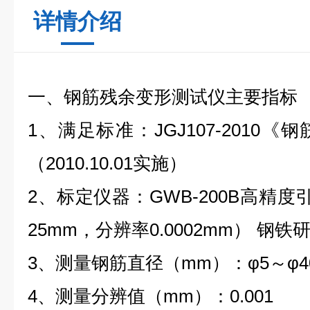
详情介绍
一、钢筋残余变形测试仪主要指标
1
、满足标准：
JGJ107-2010
《钢
（
2010.10.01
实施）
2
、标定仪器：
GWB-200B
高精度
25mm
，分辨率
0.0002mm
）
钢铁
3
、测量钢筋直径（
mm
）：
φ5
～
φ4
4
、测量分辨值（
mm
）：
0.001