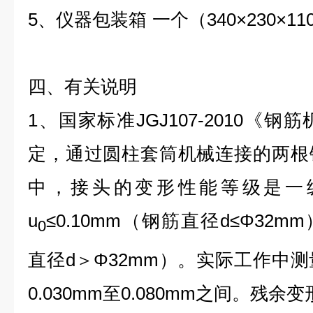
5
、仪器包装箱
一个（
340×230×1
四、有关说明
1
、国家标准
JGJ107-2010
《钢筋
定，通过圆柱套筒机械连接的两根
中，接头的变形性能等级是一
u
≤0.10mm
（钢筋直径
d≤Φ32mm
0
直径
d
＞
Φ32mm
）。实际工作中测
0.030mm
至
0.080mm
之间。残余变