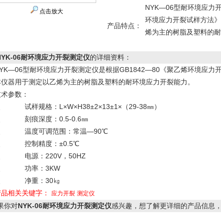
NYK—06型耐环境应力
点击放大
环境应力开裂试样方法》
产品特点：
烯为主的树脂及塑料的耐
NYK-06耐环境应力开裂测定仪
的详细资料：
NYK—06型耐环境应力开裂测定仪是根据GB1842—80《聚乙烯环境应
本仪器用于测定以乙烯为主的树脂及塑料的耐环境应力开裂能力。
技术参数：
、 试样规格：L×W×H38±2×13±1×（29-38㎜）
、 刻痕深度：0.5-0.6㎜
3、 温度可调范围：常温—90℃
4、 控制精度：±0.5℃
、 电源：220V，50HZ
6、 功率：3KW
7、 净重：30㎏
产品相关关键字：
应力开裂
测定仪
果你对
NYK-06耐环境应力开裂测定仪
感兴趣，想了解更详细的产品信息