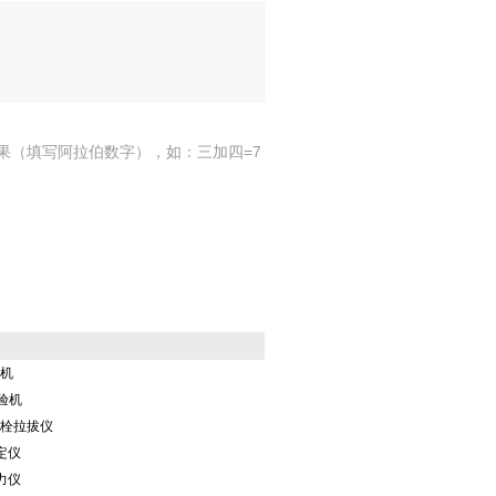
果（填写阿拉伯数字），如：三加四=7
验机
验机
锚栓拉拔仪
定仪
力仪